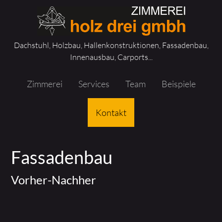
Zur
Zum
Hauptnavigation
Inhalt
springen
springen
Dachstuhl, Holzbau, Hallenkonstruktionen, Fassadenbau,
Innenausbau, Carports...
Zimmerei
Services
Team
Beispiele
Kontakt
Fassadenbau
Vorher-Nachher