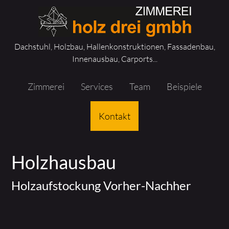
Zur
Zum
Hauptnavigation
Inhalt
springen
springen
Dachstuhl, Holzbau, Hallenkonstruktionen, Fassadenbau,
Innenausbau, Carports...
Zimmerei
Services
Team
Beispiele
Kontakt
Holzhausbau
Holzaufstockung Vorher-Nachher